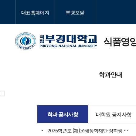
대표홈페이지
부경포털
식품영
학과안내
학과소개
교과
학과 공지사항
대학원 공지사항
교육목적 및 인재상
학과
2026학년도 (재)운해장학재단 장학생 신청 안내
대학원소개
대학