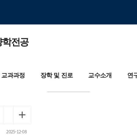
양학전공
교과과정
장학 및 진로
교수소개
연
목개요
장학제도
교수소개
임상영양
교육과정
자격증소개
식품화학
2025-12-08
원교육과정
졸업 후 진출분야
세포생물