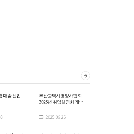
경영
관련사이트
생화학
생물학
홈 대졸 신입
부산광역시영양사협회
2025년 취업설명회 개최
안내
08
2025-06-26