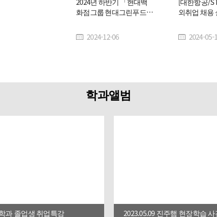
2024년 하반기 「현대백
[대한항공/ST
화점그룹 현대그린푸드」
외취업 채용 
신입영양사 공개채용
안내
2024-12-06
2024-05-
학과앨범
06. 학과 졸업생 취업특강
2023.05.09 진주햄 현장학습 