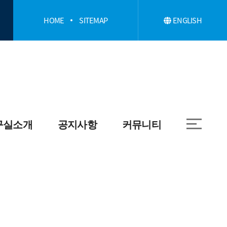
HOME
SITEMAP
ENGLISH
구실소개
공지사항
커뮤니티
학과
취업정보
대학원
자료실
학
학과앨범