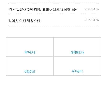
드」 신입영양사 공개채용
2024-05-13
[대한항공/STX엔진] 및 해외취업 채용 설명(상담)
회 안내
2023-04-26
식약처 인턴 채용 안내
학과안내
대학원안내
취업정보
학과위치