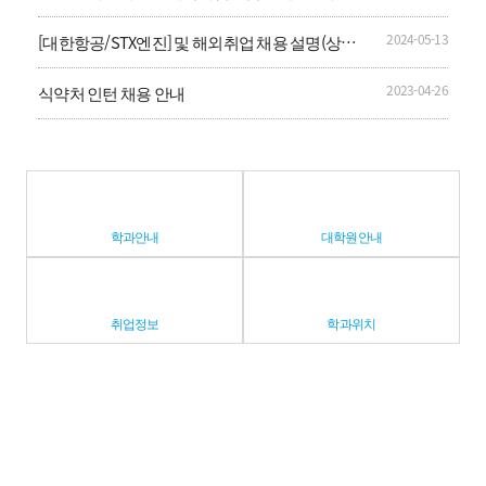
드」 신입영양사 공개채용
2024-05-13
[대한항공/STX엔진] 및 해외취업 채용 설명(상담)
회 안내
2023-04-26
식약처 인턴 채용 안내
학과안내
대학원안내
취업정보
학과위치