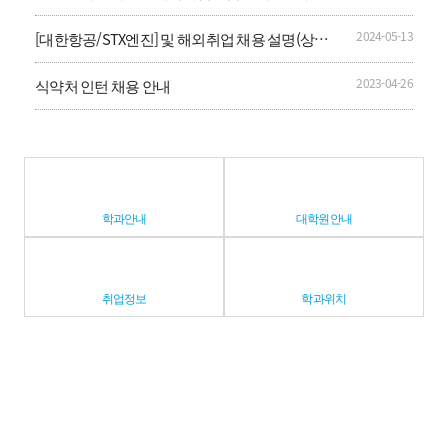
드」 신입영양사 공개채용
2024-05-13
[대한항공/STX엔진] 및 해외취업 채용 설명(상담)
회 안내
2023-04-26
식약처 인턴 채용 안내
학과안내
대학원안내
취업정보
학과위치