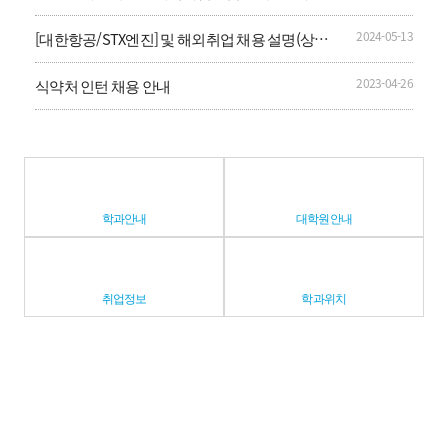
드」 신입영양사 공개채용
2024-05-13
[대한항공/STX엔진] 및 해외취업 채용 설명(상담)
회 안내
2023-04-26
식약처 인턴 채용 안내
학과안내
대학원안내
취업정보
학과위치