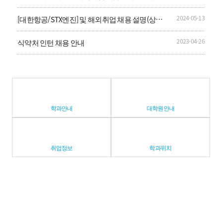
드」 신입영양사 공개채용
2024-05-13
[대한항공/STX엔진] 및 해외취업 채용 설명(상담)
회 안내
2023-04-26
식약처 인턴 채용 안내
학과안내
대학원안내
취업정보
학과위치