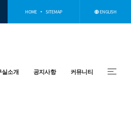
HOME
SITEMAP
ENGLISH
구실소개
공지사항
커뮤니티
학과
취업정보
대학원
자료실
학
학과앨범