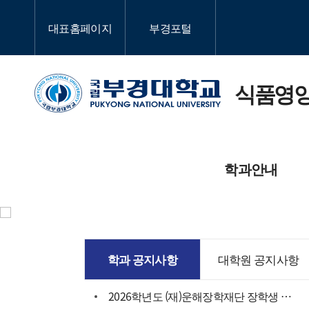
대표홈페이지
부경포털
식품영
학과안내
학과소개
교과
학과 공지사항
대학원 공지사항
교육목적 및 인재상
학과
2026학년도 (재)운해장학재단 장학생 신청 안내
대학원소개
대학