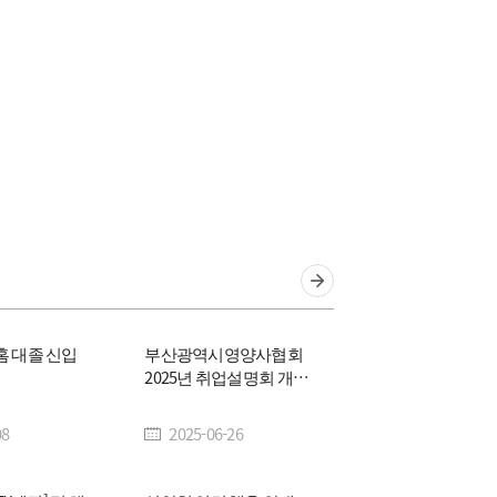
경영
관련사이트
생화학
생물학
홈 대졸 신입
부산광역시영양사협회
2025년 취업설명회 개최
안내
08
2025-06-26