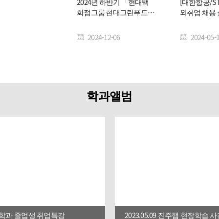
2024년 하반기 「현대백
[대한항공/ST
화점그룹 현대그린푸드」
외취업 채용 
신입영양사 공개채용
안내
2024-12-06
2024-05-
학과앨범
06. 학과 졸업생 취업특강
2023.05.09 진주햄 현장학습 