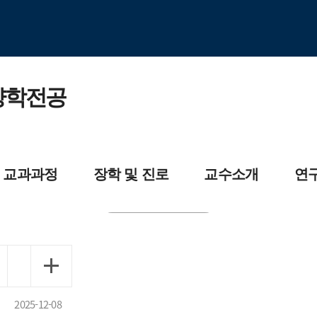
양학전공
교과과정
장학 및 진로
교수소개
연
목개요
장학제도
교수소개
임상영양
교육과정
자격증소개
식품화학
2025-12-08
원교육과정
졸업 후 진출분야
세포생물